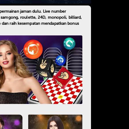
 permainan jaman dulu. Live number
samgong, roulette, 24D, monopoli, billiard,
re dan raih kesempatan mendapatkan bonus