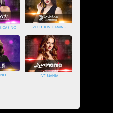
EVOLUTION GAMING
E CASINO
INO
LIVE MANIA