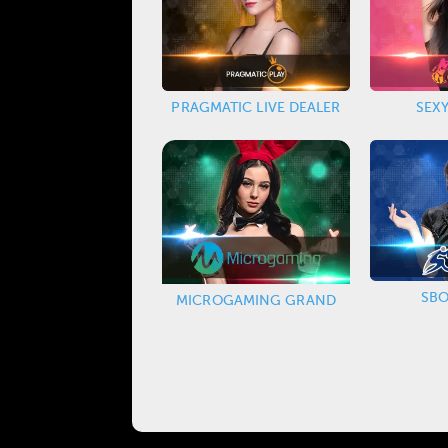
PRAGMATIC LIVE DEALER
SEX
SBO
MICROGAMING GRAND