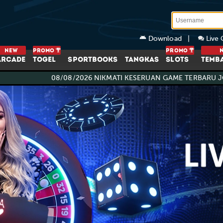
Download |
Live
NEW
PROMO
PROMO
ARCADE
TOGEL
SPORTBOOKS
TANGKAS
SLOTS
TEMB
08/08/2026
NIKMATI KESERUAN GAME TERBARU JOKERCASH !