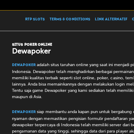
RTP SLOTS
TERMS & CONDITIONS
LINK ALTERNATIF
SITUS POKER ONLINE
Dewapoker
adalah situs taruhan online yang saat ini menjadi p
Dewapoker
Indonesia. Dewapoker telah menghadirkan berbagai permainan 
memiliki kualitas terbaik seperti slot online, poker, casino, t
lainnya. Anda bisa memainkannya dengan melakukan login mel
Tentu saja game Dewapoker yang kami sediakan telah memiliki l
maupun di Asia.
siap membantu anda kapan pun untuk bergabung de
Dewapoker
nyaman dengan memastikan pengisian formulir pendaftaran yan
dewapoker terpercaya di Indonesia telah memiliki server dari b
pengamanan data yang tinggi, sehingga data dari para player a