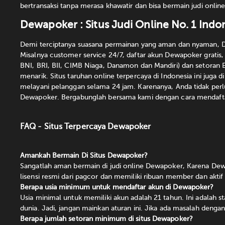
bertransaksi tanpa merasa khawatir dan bisa bermain judi onlin
Dewapoker : Situs Judi Online No. 1 Indo
Demi terciptanya suasana permainan yang aman dan nyaman, De
Misalnya customer service 24/7, daftar akun Dewapoker gratis, 
BNI, BRI, BII, CIMB Niaga, Danamon dan Mandiri) dan setoran E
menarik. Situs taruhan online terpercaya di Indonesia ini juga d
melayani pelanggan selama 24 jam. Karenanya, Anda tidak perlu k
Dewapoker. Bergabunglah bersama kami dengan cara mendaftar
FAQ - Situs Terpercaya Dewapoker
Amankah Bermain Di Situs Dewapoker?
Sangatlah aman bermain di judi online Dewapoker, Karena D
lisensi resmi dari pagcor dan memiliki ribuan member dan aktif 
Berapa usia minimum untuk mendaftar akun di Dewapoker?
Usia minimal untuk memiliki akun adalah 21 tahun. Ini adalah s
dunia. Jadi, jangan mainkan aturan ini. Jika ada masalah denga
Berapa jumlah setoran minimum di situs Dewapoker?