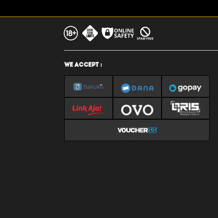
WE ACCEPT :