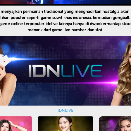
enyajikan permainan tradisional yang menghadirkan nostalgia akan
han populer seperti game suwit khas indonesia, kemudian gongball, 
 game online terpopuler idnlive lainnya hanya di dwpokermantap.sto
menarik dari game live number dan slot.
IDNLIVE